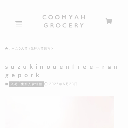
ホーム
入荷
生鮮入荷情報
s u z u k i n o u e n f r e e – r a n
g e p o r k
2026年6月23日
入荷
生鮮入荷情報
HOME
NEWS
SHOP
EAT/DRINK