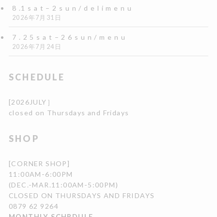
8 .1 s a t – 2 s u n / d e l i m e n u
2026年7月31日
7 . 2 5 s a t – 2 6 s u n / m e n u
2026年7月24日
SCHEDULE
[2026JULY］
closed on Thursdays and Fridays
SHOP
[CORNER SHOP]
11:00AM-6:00PM
(DEC.-MAR.11:00AM-5:00PM)
CLOSED ON THURSDAYS AND FRIDAYS
0879 62 9264
MONTHLY SCHRDULE