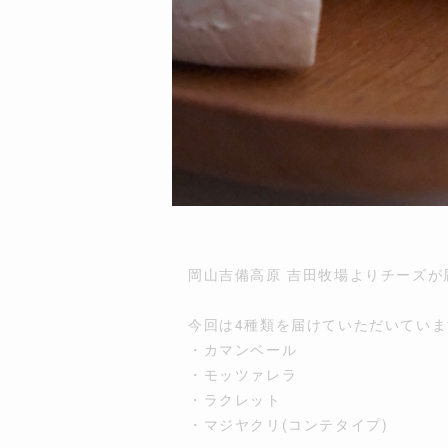
岡山吉備高原 吉田牧場よりチーズが
今回は4種類を届けていただいていま
・カマンベール
・モッツァレラ
・ラクレット
・マジヤクリ(コンテタイプ)