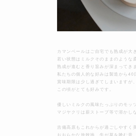
カマンベールはご自宅でも熟成が大
若い状態はミルクそのままのような
熟成が進むと香り旨みが深まってき
私たちの個人的な好みは製造から40
賞味期限は少し過ぎてしまいますが
この頃がとても好みです。
優しいミルクの風味たっぷりのモッ
マジヤクリは薪ストーブ等で溶かし
吉備高原もこれからが過ごしやすく
おおらかな放牧地、牛が草を喰む音