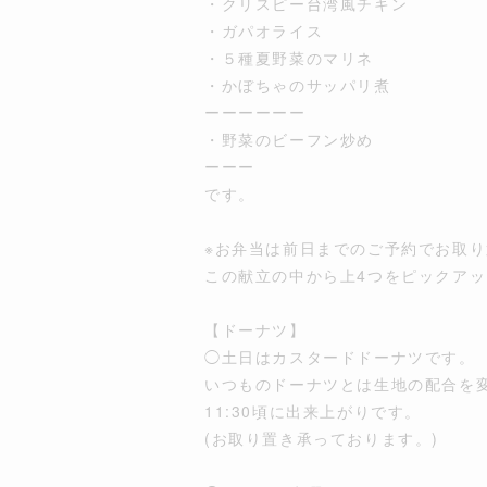
・クリスピー台湾風チキン
・ガパオライス
・５種夏野菜のマリネ
・かぼちゃのサッパリ煮
ーーーーーー
・野菜のビーフン炒め
ーーー
です。
※お弁当は前日までのご予約でお取
この献立の中から上4つをピックア
【ドーナツ】
◯土日はカスタードドーナツです。
いつものドーナツとは生地の配合を
11:30頃に出来上がりです。
(お取り置き承っております。)