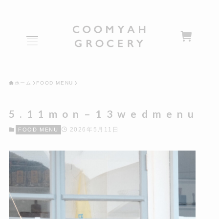
ホーム
FOOD MENU
5 . 1 1 m o n – 1 3 w e d m e n u
2026年5月11日
FOOD MENU
HOME
NEWS
SHOP
EAT/DRINK