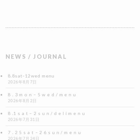
NEWS / JOURNAL
8.8sat-12wed menu
2026年8月7日
8 . 3 m o n – 5 w e d / m e n u
2026年8月2日
8 .1 s a t – 2 s u n / d e l i m e n u
2026年7月31日
7 . 2 5 s a t – 2 6 s u n / m e n u
2026年7月24日