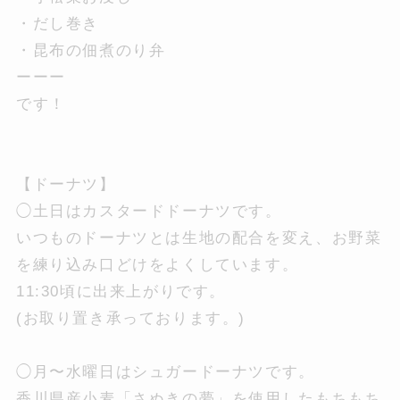
・だし巻き
・昆布の佃煮のり弁
ーーー
です！
【ドーナツ】
◯土日はカスタードドーナツです。
いつものドーナツとは生地の配合を変え、お野菜
を練り込み口どけをよくしています。
11:30頃に出来上がりです。
(お取り置き承っております。)
◯月〜水曜日はシュガードーナツです。
香川県産小麦「さぬきの夢」を使用したもちもち