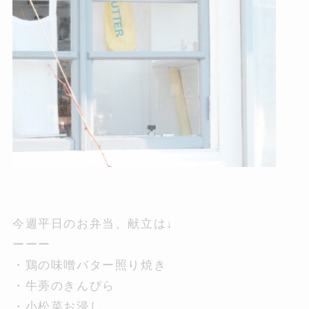
GROCERIES
ONLINE SHOP
instagram
LINE
今週平日のお弁当、献立は↓
ーーー
・鶏の味噌バター照り焼き
・牛蒡のきんぴら
・小松菜お浸し